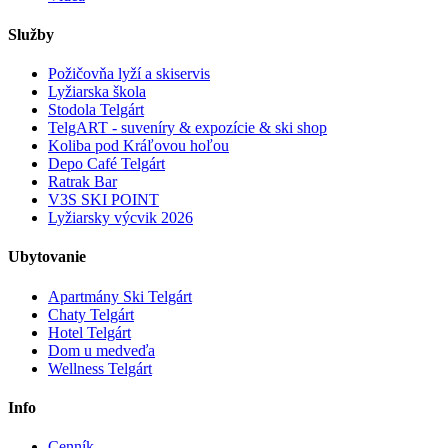
Služby
Požičovňa lyží a skiservis
Lyžiarska škola
Stodola Telgárt
TelgART - suveníry & expozície & ski shop
Koliba pod Kráľovou hoľou
Depo Café Telgárt
Ratrak Bar
V3S SKI POINT
Lyžiarsky výcvik 2026
Ubytovanie
Apartmány Ski Telgárt
Chaty Telgárt
Hotel Telgárt
Dom u medveďa
Wellness Telgárt
Info
Cenník