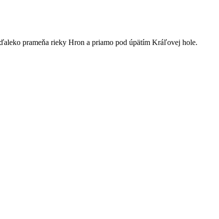
eďaleko prameňa rieky Hron a priamo pod úpätím Kráľovej hole.