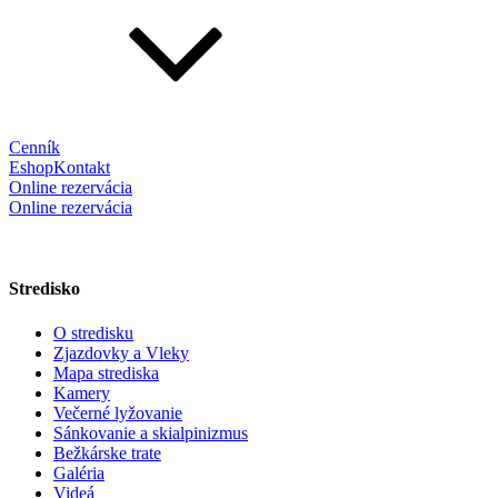
Cenník
Eshop
Kontakt
Online rezervácia
Online rezervácia
Stredisko
O stredisku
Zjazdovky a Vleky
Mapa strediska
Kamery
Večerné lyžovanie
Sánkovanie a skialpinizmus
Bežkárske trate
Galéria
Videá