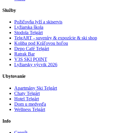
Služby
Požičovňa lyží a skiservis
Lyžiarska škola
Stodola Telgárt
TelgART - suveníry & expozície & ski shop
Koliba pod Kráľovou hoľou
Depo Café Telgárt
Ratrak Bar
V3S SKI POINT
Lyžiarsky výcvik 2026
Ubytovanie
Apartmány Ski Telgárt
Chaty Telgárt
Hotel Telgárt
Dom u medveďa
Wellness Telgárt
Info
Cenník