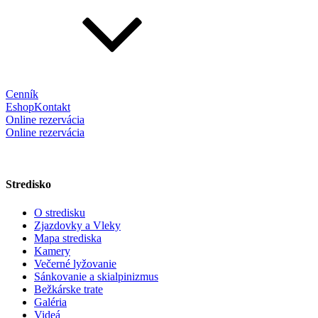
Cenník
Eshop
Kontakt
Online rezervácia
Online rezervácia
Stredisko
O stredisku
Zjazdovky a Vleky
Mapa strediska
Kamery
Večerné lyžovanie
Sánkovanie a skialpinizmus
Bežkárske trate
Galéria
Videá