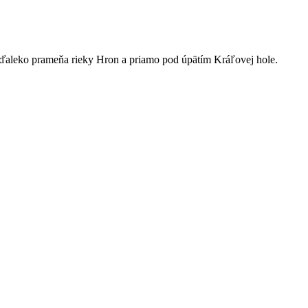
eďaleko prameňa rieky Hron a priamo pod úpätím Kráľovej hole.