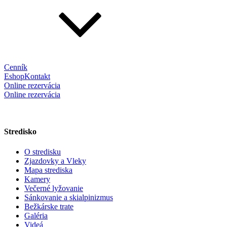
Cenník
Eshop
Kontakt
Online rezervácia
Online rezervácia
Stredisko
O stredisku
Zjazdovky a Vleky
Mapa strediska
Kamery
Večerné lyžovanie
Sánkovanie a skialpinizmus
Bežkárske trate
Galéria
Videá