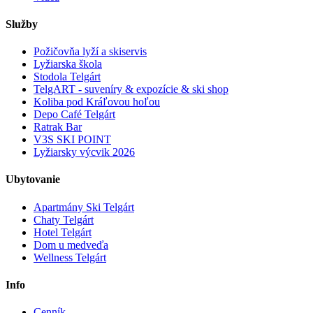
Služby
Požičovňa lyží a skiservis
Lyžiarska škola
Stodola Telgárt
TelgART - suveníry & expozície & ski shop
Koliba pod Kráľovou hoľou
Depo Café Telgárt
Ratrak Bar
V3S SKI POINT
Lyžiarsky výcvik 2026
Ubytovanie
Apartmány Ski Telgárt
Chaty Telgárt
Hotel Telgárt
Dom u medveďa
Wellness Telgárt
Info
Cenník